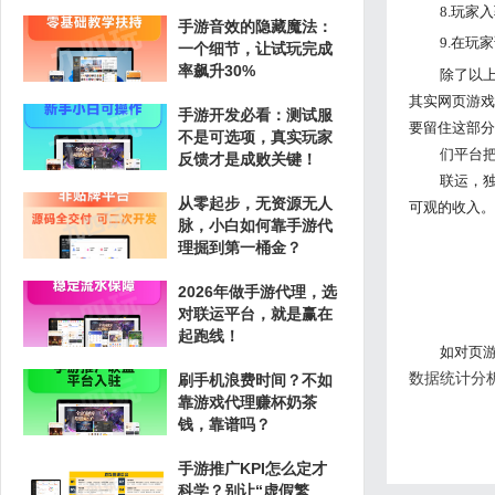
8.玩
手游音效的隐藏魔法：
9.在玩
一个细节，让试玩完成
率飙升30%
除了以
其实网页游戏
手游开发必看：测试服
要留住这部分
不是可选项，真实玩家
们平台
反馈才是成败关键！
联运，
从零起步，无资源无人
可观的收入。
脉，小白如何靠手游代
理掘到第一桶金？
2026年做手游代理，选
对联运平台，就是赢在
起跑线！
如对页
数据统计分析
刷手机浪费时间？不如
靠游戏代理赚杯奶茶
钱，靠谱吗？
手游推广KPI怎么定才
科学？别让“虚假繁