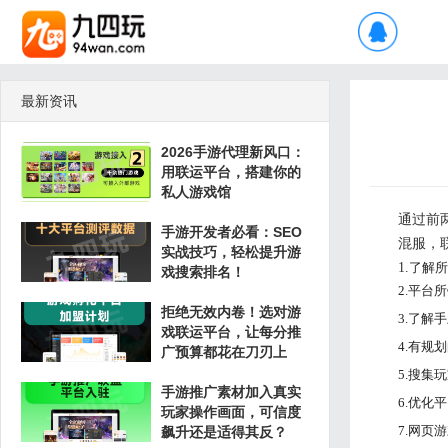
最新资讯
2026手游代理新风口：
用联运平台，搭建你的
私人游戏馆
通过前
手游开发者必看：SEO
混服，
实战技巧，轻松提升游
1.
了解所
戏搜索排名！
2.
平台所
拒绝无效内卷！选对游
3.
了解手
戏联运平台，让每分推
4.
有规划
广预算都花在刀刃上
5.
搜集玩
手游推广素材加入真实
6.
优化平
玩家操作画面，可信度
7.网
飙升还是适得其反？