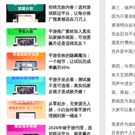
拒绝无效内卷！选对游
第三，循序
戏联运平台，让每分推
因为只要你
广预算都花在刀刃上
逐渐明白起
手游推广素材加入真实
也会忍住不
玩家操作画面，可信度
愿意付费的
飙升还是适得其反？
也许是中国
手游音效的隐藏魔法：
一个细节，让试玩完成
第四，与用
率飙升30%
各大互联网
手游开发必看：测试服
骂声中进步
不是可选项，真实玩家
反馈才是成败关键！
策。再如，
那就是为发
从零起步，无资源无人
脉，小白如何靠手游代
大家可以看
理掘到第一桶金？
笔者作为游
2026年做手游代理，选
且有的个人
对联运平台，就是赢在