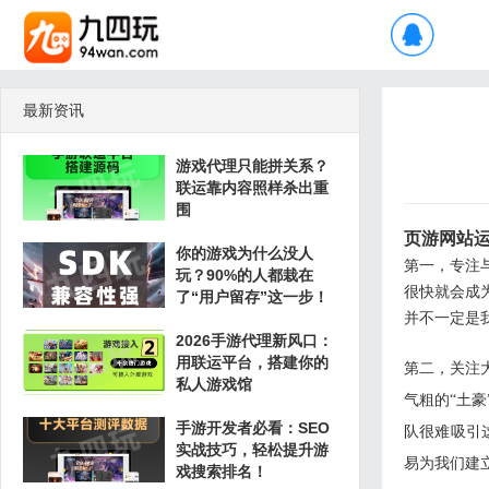
最新资讯
游戏代理只能拼关系？
联运靠内容照样杀出重
围
页游网站
你的游戏为什么没人
第一，专注
玩？90%的人都栽在
很快就会成
了“用户留存”这一步！
并不一定是
2026手游代理新风口：
用联运平台，搭建你的
第二，关注
私人游戏馆
气粗的“土
手游开发者必看：SEO
队很难吸引
实战技巧，轻松提升游
易为我们建
戏搜索排名！