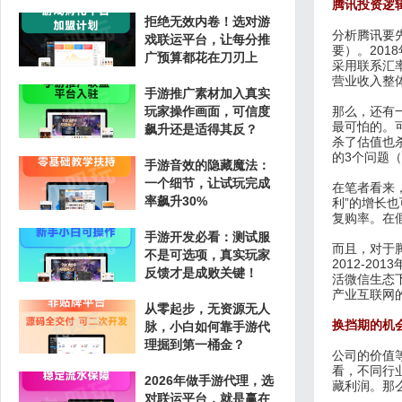
腾讯投资逻
拒绝无效内卷！选对游
分析腾讯要
戏联运平台，让每分推
要）。201
广预算都花在刀刃上
采用联系汇
营业收入整体
手游推广素材加入真实
玩家操作画面，可信度
那么，还有
最可怕的。
飙升还是适得其反？
杀了估值也
的3个问题
手游音效的隐藏魔法：
一个细节，让试玩完成
在笔者看来
率飙升30%
利”的增长也
复购率。在
手游开发必看：测试服
而且，对于
不是可选项，真实玩家
2012-2
反馈才是成败关键！
活微信生态
产业互联网
从零起步，无资源无人
换挡期的机
脉，小白如何靠手游代
理掘到第一桶金？
公司的价值
看，不同行
2026年做手游代理，选
藏利润。那
对联运平台，就是赢在