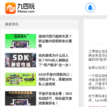
最新资讯
游戏代理只能拼关系？
联运靠内容照样杀出重
围
三季报尘埃
你的游戏为什么没人
网业务是否
藏利润”能
玩？90%的人都栽在
了“用户留存”这一步！
如果让你买
2026手游代理新风口：
一个雨后初
用联运平台，搭建你的
冲基金经理
误，只要求
私人游戏馆
持股的核心
手游开发者必看：SEO
对于腾讯来
实战技巧，轻松提升游
虎、Lyco
戏搜索排名！