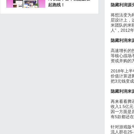
起跑线！
隐藏利润源
将想法变为
层设计上，
米团队的米
人”，20
隐藏利润来
高速增长的
等核心战场
资或并购的
2018年
价值计算进
把3元钱变成
隐藏利润来
再来看看腾
收入1.5
因一方面是
有5款都还
针对游戏版
流人群在25